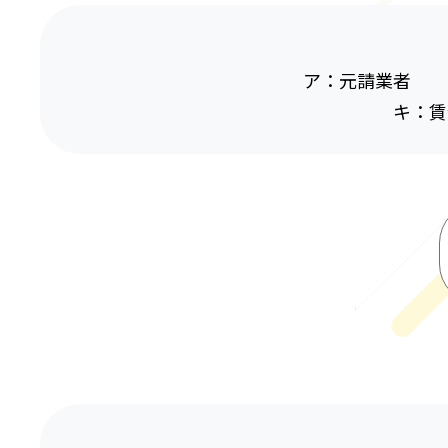
ア：元請業者 
キ：