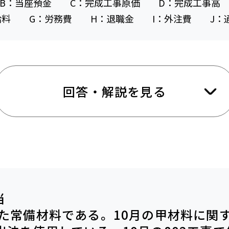
B：当座預金 C：完成工事原価 D：完成工事高
給料 G：労務費 H：退職金 I：外注費 J：
回答・解説を見る
当
した常備材料である。10月の甲材料に関