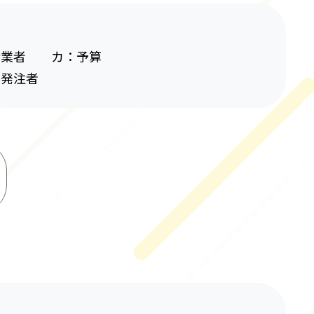
請業者 カ：予算
発注者