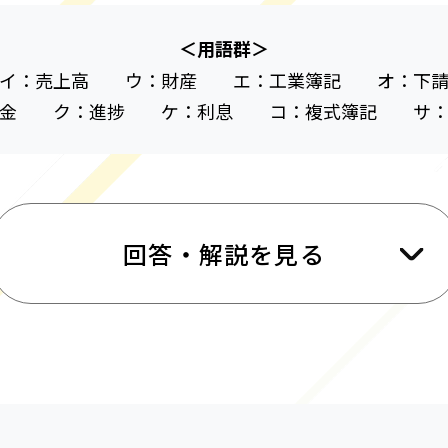
＜用語群＞
イ：売上高 ウ：財産 エ：工業簿記 オ：下
賃金 ク：進捗 ケ：利息 コ：複式簿記 サ：
回答・解説を見る