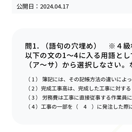
公開日：
2024.04.17
問1. （語句の穴埋め） ※４
以下の文の1～4に入る用語と
（ア～サ）から選択しなさい。
（ 1 ） 簿記には、その記帳方法の違いに
（ 2 ）完成工事高は、完成した工事に対す
（ 3 ） 労務費は工事に直接従事する作業員
（ 4 ）工事の一部を（ 4 ）に発注した